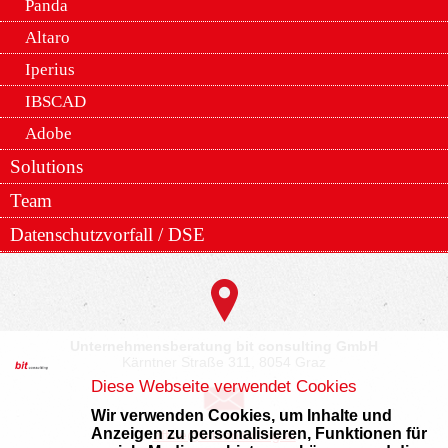
Panda
Altaro
Iperius
IBSCAD
Adobe
Solutions
Team
Datenschutzvorfall / DSE
Unternehmensberatung bit consulting GmbH
Kärntner Straße 311, 8054 Graz
Diese Webseite verwendet Cookies
Wir verwenden Cookies, um Inhalte und
Anzeigen zu personalisieren, Funktionen für
office@bitconsulting.at