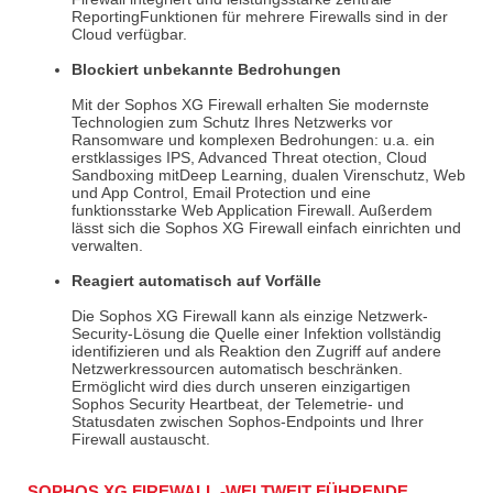
ReportingFunktionen
für mehrere Firewalls sind in der
Cloud verfügbar.
Blockiert unbekannte Bedrohungen
Mit der Sophos XG Firewall erhalten Sie modernste
Technologien zum Schutz Ihres Netzwerks vor
Ransomware und komplexen Bedrohungen: u.a. ein
erstklassiges IPS,
Advanced
Threat
otection
, Cloud
Sandboxing
mitDeep
Learning, dualen Virenschutz, Web
und App Control,
Email
Protection
und eine
funktionsstarke Web
Application
Firewall. Außerdem
lässt sich die Sophos XG Firewall einfach einrichten und
verwalten.
Reagiert automatisch auf Vorfälle
Die Sophos XG Firewall kann als einzige Netzwerk-
Security-Lösung die Quelle einer Infektion vollständig
identifizieren und als Reaktion den Zugriff auf andere
Netzwerkressourcen automatisch beschränken.
Ermöglicht wird dies durch unseren einzigartigen
Sophos Security
Heartbeat
, der Telemetrie- und
Statusdaten zwischen Sophos-Endpoints und Ihrer
Firewall austauscht.
SOPHOS XG FIREWALL -WELTWEIT FÜHRENDE